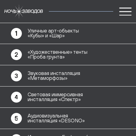
Уличные арт-объекты
«Кубы» и «Шар»
«Художественные» тенты
«Проба грунта»
концепция
карта
Звуковая инсталляция
«Метаморфозы»
участники
Световая иммерсивная
инсталляция «Спектр»
команда
Аудиовизуальная
инсталляция «DESONO»
Инсталляция «БахIарчи» (аварск.-
храбрец, герой, смельчак, удалец)
Голографическая инсталляция
«Эволюция»
Иммерсивная инсталляция
«Город 5000 утечек»