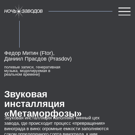
Федор Митин (Ftor),
концепция
Даниил Прасдов (Prasdov)
полевые записи, генеративная
музыка, моделируемая в
карта
реальном времени)
участники
Звуковая
команда
инсталляция
«Метаморфозы»
Звуковая инсталляция наполняет винный цех
завода, где происходит процесс «превращения»
винограда в вино: огромные емкости заполняются
соком определенного сорта винограда, к ним
добавляются винные дрожжи и происходит
первичное брожение.
В этом цехе происходят метаморфозы винограда,
художники же обратились к звуку самого цеха,
также подвергая их определенной переработке.
Неизбежные шумы производства в режиме
реального времени улавливаются микрофонами,
обрабатываются и запускаются обратно
в пространство цеха.