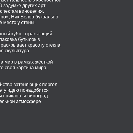
 задумке других арт-
аспектам виноделия.
но», Ник Белов буквально
 место у стены.
янный куб», отражающий
паковка бутылок в
раскрывает красоту стекла
я скульптура
на мир в рамках жёсткой
то своя картина мира,
ойства затеняющих пергол
 эту идею понадобится
х циклов, и виноград
тельной атмосфере