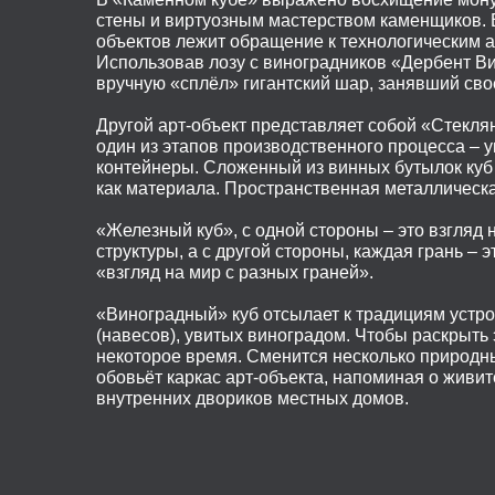
стены и виртуозным мастерством каменщиков. В
объектов лежит обращение к технологическим 
Использовав лозу с виноградников «Дербент Ви
вручную «сплёл» гигантский шар, занявший своё
Другой арт-объект представляет собой «Стекл
один из этапов производственного процесса – у
контейнеры. Сложенный из винных бутылок куб 
как материала. Пространственная металлическа
«Железный куб», с одной стороны – это взгляд 
структуры, а с другой стороны, каждая грань – э
«взгляд на мир с разных граней».
«Виноградный» куб отсылает к традициям устр
(навесов), увитых виноградом. Чтобы раскрыть
некоторое время. Сменится несколько природны
обовьёт каркас арт-объекта, напоминая о живи
внутренних двориков местных домов.