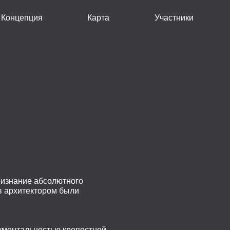
Концепция
Карта
Участники
ризнание абсолютного
в архитектором были
ументальностью крепостной