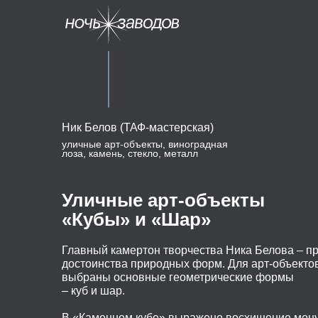
Ник Белов (ТАФ-мастерская)
уличные арт-объекты, виноградная
лоза, камень, стекло, металл
Уличные арт-объекты
«Кубы» и «Шар»
Главный камертон творчества Ника Белова – п
достоинства природных форм. Для арт-объекто
выбраны основные геометрические формы
– куб и шар.
В «Каменном кубе» выражено восхищение мон