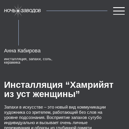
Анна Кабирова
концепция
инсталляция, запахи, соль,
керамика
карта
участники
Инсталляция “Хамрийят
из уст женщины”
команда
Запахи в искусстве – это новый вид коммуникации
художника со зрителем, работающий без слов на
уровне подсознания. Восприятие запахов сугубо
индивидуально и вызывает очень личные
переживания и образы из глубинной памяти
человека. В каждом кувшине инсталляции
представлен запах-послание, вобравший в себя
ароматику одного из пяти видов вин, которые были
отобраны художницей Анной Кабировой совместно с
главным виноделом завода Шамилем Алиевым.
Выбранный вид кувшинов не случаен – они
повторяют форму древнего керамического сосуда,
представленного в экспозиции краеведческого
музея Касумкента, и были выполнены на заказ