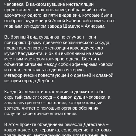
местным мастером гончарного дела. Все пять
объектов связаны между собой эфемерным ковром
из соли, сплетаясь в единую историю,
метафорически повествующей о древней и славной
истории города Дербент.
Каждый элемент инсталляции содержит в себе
скрытый смысл: сосуд – символ души человека, а
запах внутри него – послание, которое каждый
зритель читает с помощью органов обоняния,
получая своё личное впечатление.
В этом проекте объединены ремесла Дагестана –
ковроткачество, керамика, солеварение, в которых
традиционно центральную роль играла женщина.
Через сохранение этих ремесел женщина из
поколения в поколение передает традиции своего
народа.
На выставке художница представит перформанс, во
время которого будет «ткать» ковер из соли – таким
образом слагая зашифрованную в узорах ковра
историю. Каждому из зрителей будет предложено
стать соавтором этой работы, вплетая свой узор –
свою личную историю – в общий рисунок ковра,
объединяя таким образом древнее, прошлое с
настоящим.
«Переходя на метафорический язык, вино
перестает быть вином. Вдыхание запаха вина –
образ поиска истины. Фигура художницы внутри
инсталляции олицетворяет собой душу искателя
истины. Белый цвет выражает чистоту и
духовность. В инсталляции спрятаны 12 вуалей
глубинных философских смыслов. Возможно, кто-